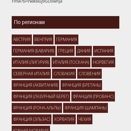
Fmw?si=rwik6luj9GD0wnJa
По регионам
АВСТРИЯ
ВЕНГРИЯ
ГЕРМАНИЯ
ГЕРМАНИЯ (БАВАРИЯ)
ГРЕЦИЯ
ДАНИЯ
ИСПАНИЯ
ИТАЛИЯ (ЛИГУРИЯ)
ИТАЛИЯ (ТОСКАНА)
НОРВЕГИЯ
СЕВЕРНАЯ ИТАЛИЯ
СЛОВАКИЯ
СЛОВЕНИЯ
ФРАНЦИЯ (АКВИТАНИЯ)
ФРАНЦИЯ (БРЕТАНЬ)
ФРАНЦИЯ (ЛАЗУРНЫЙ БЕРЕГ)
ФРАНЦИЯ (ПРОВАНС)
ФРАНЦИЯ (РОНА-АЛЬПЫ)
ФРАНЦИЯ (ШАМПАНЬ)
ФРАНЦИЯ (ЭЛЬЗАС)
ХОРВАТИЯ
ЧЕХИЯ
ЮЖНАЯ МОРАВИЯ