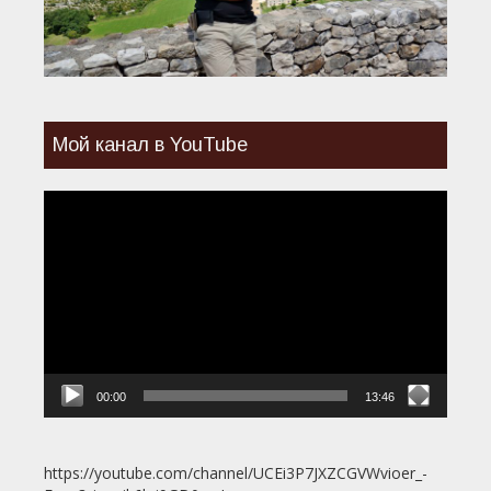
Мой канал в YouTube
Видеоплеер
00:00
13:46
https://youtube.com/channel/UCEi3P7JXZCGVWvioer_-