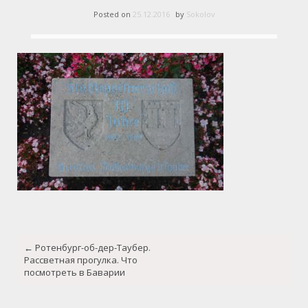
Posted on
25.12.2016
by
Sokolov
Post
←
Ротенбург-об-дер-Таубер.
navigation
Рассветная прогулка. Что
посмотреть в Баварии