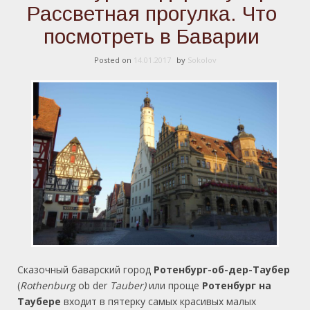
Рассветная прогулка. Что
посмотреть в Баварии
Posted on
14.01.2017
by
Sokolov
Сказочный баварский город
Ротенбург-об-дер-Таубер
(
Rothenburg
ob der
Tauber)
или проще
Ротенбург на
Таубере
входит в пятерку самых красивых малых