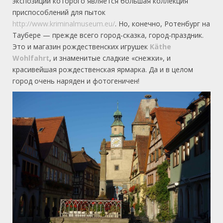
экспозиции которого является большая коллекция
приспособлений для пыток
http://www.kriminalmuseum.eu/
. Но, конечно, Ротенбург на
Таубере — прежде всего город-сказка, город-праздник.
Это и магазин рождественских игрушек
Käthe
Wohlfahrt
, и знаменитые сладкие «снежки», и
красивейшая рождественская ярмарка. Да и в целом
город очень наряден и фотогеничен!