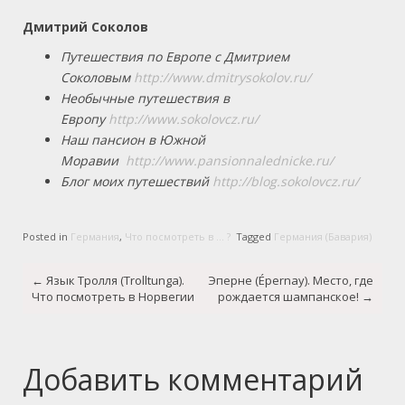
Дмитрий Соколов
Путешествия по Европе с Дмитрием
Соколовым
http://www.dmitrysokolov.ru/
Необычные путешествия в
Европу
http://www.sokolovcz.ru/
Наш пансион в Южной
Моравии
http://www.pansionnalednicke.ru/
Блог моих путешествий
http://blog.sokolovcz.ru/
Posted in
Германия
,
Что посмотреть в ... ?
Tagged
Германия (Бавария)
Post
←
Язык Тролля (Trolltunga).
Эперне (Épernay). Место, где
navigation
Что посмотреть в Норвегии
рождается шампанское!
→
Добавить комментарий