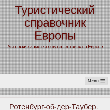
Skip
Туристический
to
content
справочник
Европы
Авторские заметки о путешествиях по Европе
Menu
Ротенбург-об-дер-Таубер.