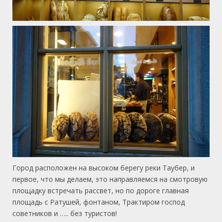
Город расположен на высоком берегу реки Таубер, и
первое, что мы делаем, это направляемся на смотровую
площадку встречать рассвет, но по дороге главная
площадь с Ратушей, фонтаном, Трактиром господ
советников и ….. без туристов!