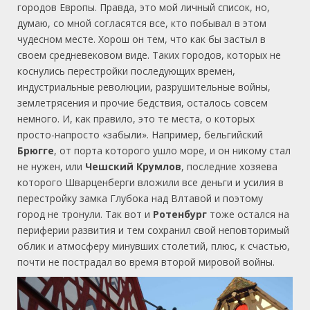
городов Европы. Правда, это мой личный список, но,
думаю, со мной согласятся все, кто побывал в этом
чудесном месте. Хорош он тем, что как бы застыл в
своем средневековом виде. Таких городов, которых не
коснулись перестройки последующих времен,
индустриальные революции, разрушительные войны,
землетрясения и прочие бедствия, осталось совсем
немного. И, как правило, это те места, о которых
просто-напросто «забыли». Например, бельгийский
Брюгге
, от порта которого ушло море, и он никому стал
не нужен, или
Чешский Крумлов
, последние хозяева
которого Шварценберги вложили все деньги и усилия в
перестройку замка Глубока над Влтавой и поэтому
город не тронули. Так вот и
Ротенбург
тоже остался на
периферии развития и тем сохранил свой неповторимый
облик и атмосферу минувших столетий, плюс, к счастью,
почти не пострадал во время второй мировой войны.