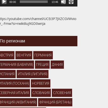
00:00
13:46
ttps://youtube.com/channel/UCEi3P7JXZCGVWvio
r_-Fmw?si=rwik6luj9GD0wnJa
По регионам
АВСТРИЯ
ВЕНГРИЯ
ГЕРМАНИЯ
ГЕРМАНИЯ (БАВАРИЯ)
ГРЕЦИЯ
ДАНИЯ
ИСПАНИЯ
ИТАЛИЯ (ЛИГУРИЯ)
ИТАЛИЯ (ТОСКАНА)
НОРВЕГИЯ
СЕВЕРНАЯ ИТАЛИЯ
СЛОВАКИЯ
СЛОВЕНИЯ
ФРАНЦИЯ (АКВИТАНИЯ)
ФРАНЦИЯ (БРЕТАНЬ)