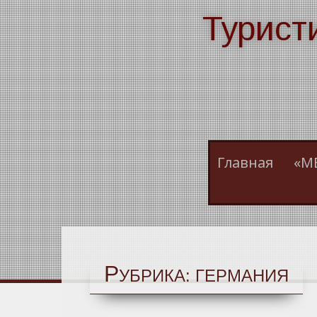
Skip
Турист
to
content
Главная
«М
Р
УБРИКА:
ГЕРМАНИЯ