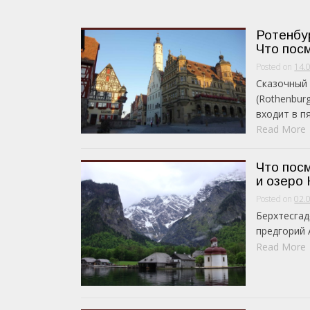
Ротенбур
Что пос
Posted on
14.
Сказочный 
(Rothenbur
входит в пя.
Read More
Что пос
и озеро 
Posted on
02.
Берхтесгад
предгорий А
Read More