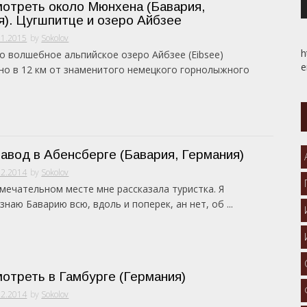
мотреть около Мюнхена (Бавария,
я). Цугшпитце и озеро Айбзее
01.2015
by
Sokolov
h
 волшебное альпийское озеро Айбзее (Eibsee)
e
о в 12 км от знаменитого немецкого горнолыжного
авод в Абенсберге (Бавария, Германия)
12.2014
by
Sokolov
мечательном месте мне рассказала туристка. Я
знаю Баварию всю, вдоль и поперек, ан нет, об ...
отреть в Гамбурге (Германия)
12.2014
by
Sokolov