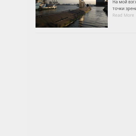
На мой взг
точки зрен
Read More