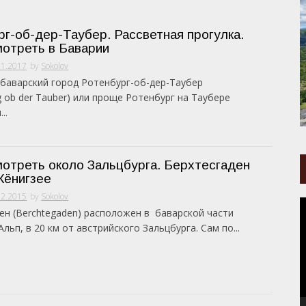
г-об-дер-Таубер. Рассветная прогулка.
мотреть в Баварии
01.2017
by
Sokolov
баварский город Ротенбург-об-дер-Таубер
g ob der Tauber) или проще Ротенбург на Таубере
..
мотреть около Зальцбурга. Берхтесгаден
Кёнигзее
02.2015
by
Sokolov
В
ен (Berchtegaden) расположен в баварской части
льп, в 20 км от австрийского Зальцбурга. Сам по...