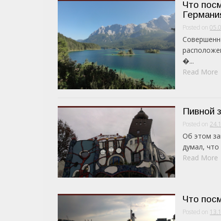
Что пос
Германи
Posted on
05.
Cовершенно
расположен
�...
Read More
Пивной з
Posted on
24.
Об этом за
думал, что 
Read More
Что посм
Posted on
13.