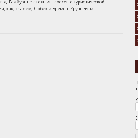
ляд, Гамбург не столь интересен с туристической
ия, как, скажем, Любек и Бремен. Крупнейши...
П
т
E