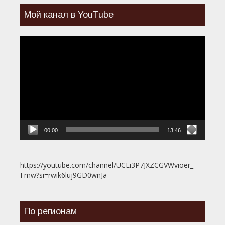
Мой канал в YouTube
Видеоплеер
00:00
13:46
https://youtube.com/channel/UCEi3P7JXZCGVWvioer_-
Fmw?si=rwik6luj9GD0wnJa
По регионам