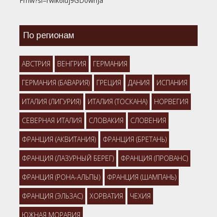
Fmw?si=rwik6luj9GD0wnJa
По регионам
АВСТРИЯ
ВЕНГРИЯ
ГЕРМАНИЯ
ГЕРМАНИЯ (БАВАРИЯ)
ГРЕЦИЯ
ДАНИЯ
ИСПАНИЯ
ИТАЛИЯ (ЛИГУРИЯ)
ИТАЛИЯ (ТОСКАНА)
НОРВЕГИЯ
СЕВЕРНАЯ ИТАЛИЯ
СЛОВАКИЯ
СЛОВЕНИЯ
ФРАНЦИЯ (АКВИТАНИЯ)
ФРАНЦИЯ (БРЕТАНЬ)
ФРАНЦИЯ (ЛАЗУРНЫЙ БЕРЕГ)
ФРАНЦИЯ (ПРОВАНС)
ФРАНЦИЯ (РОНА-АЛЬПЫ)
ФРАНЦИЯ (ШАМПАНЬ)
ФРАНЦИЯ (ЭЛЬЗАС)
ХОРВАТИЯ
ЧЕХИЯ
ЮЖНАЯ МОРАВИЯ