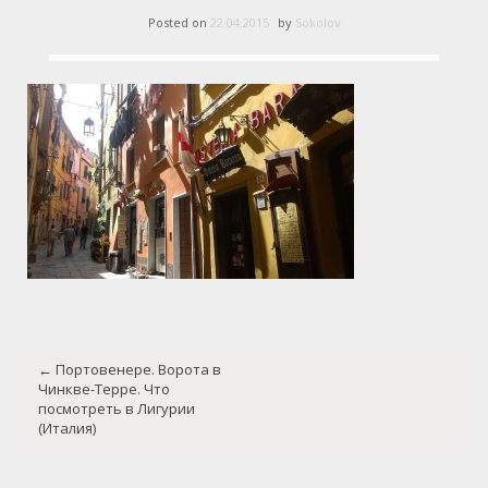
Posted on
22.04.2015
by
Sokolov
Post
←
Портовенере. Ворота в
navigation
Чинкве-Терре. Что
посмотреть в Лигурии
(Италия)