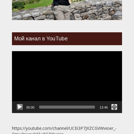
Мой канал в YouTube
Видеоплеер
00:00
13:46
https://youtube.com/channel/UCEi3P7JXZCGVWvioer_-