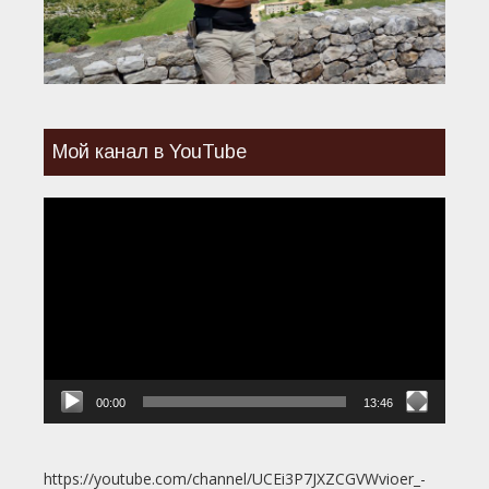
Мой канал в YouTube
Видеоплеер
00:00
13:46
https://youtube.com/channel/UCEi3P7JXZCGVWvioer_-