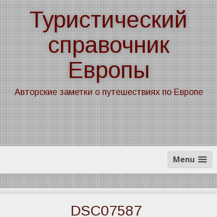
Skip
Туристический
to
content
справочник
Европы
Авторские заметки о путешествиях по Европе
Menu
DSC07587