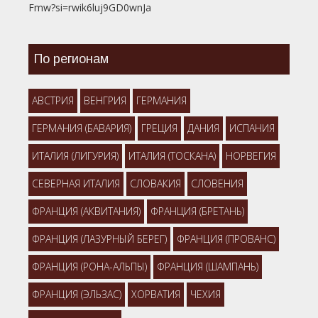
Fmw?si=rwik6luj9GD0wnJa
По регионам
АВСТРИЯ
ВЕНГРИЯ
ГЕРМАНИЯ
ГЕРМАНИЯ (БАВАРИЯ)
ГРЕЦИЯ
ДАНИЯ
ИСПАНИЯ
ИТАЛИЯ (ЛИГУРИЯ)
ИТАЛИЯ (ТОСКАНА)
НОРВЕГИЯ
СЕВЕРНАЯ ИТАЛИЯ
СЛОВАКИЯ
СЛОВЕНИЯ
ФРАНЦИЯ (АКВИТАНИЯ)
ФРАНЦИЯ (БРЕТАНЬ)
ФРАНЦИЯ (ЛАЗУРНЫЙ БЕРЕГ)
ФРАНЦИЯ (ПРОВАНС)
ФРАНЦИЯ (РОНА-АЛЬПЫ)
ФРАНЦИЯ (ШАМПАНЬ)
ФРАНЦИЯ (ЭЛЬЗАС)
ХОРВАТИЯ
ЧЕХИЯ