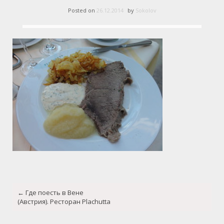
Posted on
26.12.2014
by
Sokolov
Post
←
Где поесть в Вене
navigation
(Австрия). Ресторан Plaсhutta