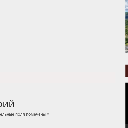
В
рий
ельные поля помечены
*