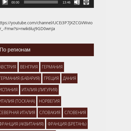
00:00
13:46
ttps://youtube.com/channel/UCEi3P7JXZCGVWvio
r_-Fmw?si=rwik6luj9GD0wnJa
По регионам
АВСТРИЯ
ВЕНГРИЯ
ГЕРМАНИЯ
ГЕРМАНИЯ (БАВАРИЯ)
ГРЕЦИЯ
ДАНИЯ
ИСПАНИЯ
ИТАЛИЯ (ЛИГУРИЯ)
ИТАЛИЯ (ТОСКАНА)
НОРВЕГИЯ
СЕВЕРНАЯ ИТАЛИЯ
СЛОВАКИЯ
СЛОВЕНИЯ
ФРАНЦИЯ (АКВИТАНИЯ)
ФРАНЦИЯ (БРЕТАНЬ)