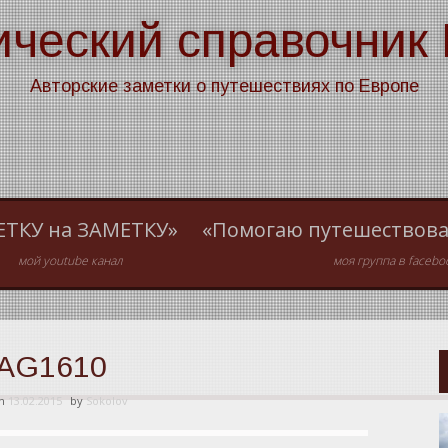
ический справочник
Авторские заметки о путешествиях по Европе
ЕТКУ на ЗАМЕТКУ»
«Помогаю путешествова
мой youtube канал
моя группа в facebo
AG1610
on
13.02.2015
by
Sokolov