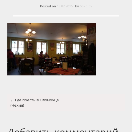
Posted on
13.02.2015
by
Sokolov
Post
←
Где поесть в Оломоуце
navigation
(Чехия)