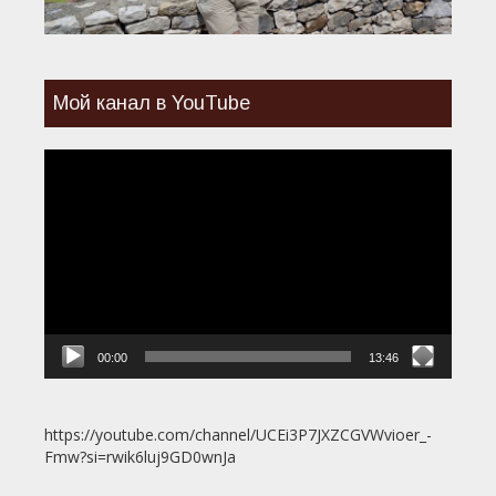
Мой канал в YouTube
Видеоплеер
00:00
13:46
https://youtube.com/channel/UCEi3P7JXZCGVWvioer_-
Fmw?si=rwik6luj9GD0wnJa