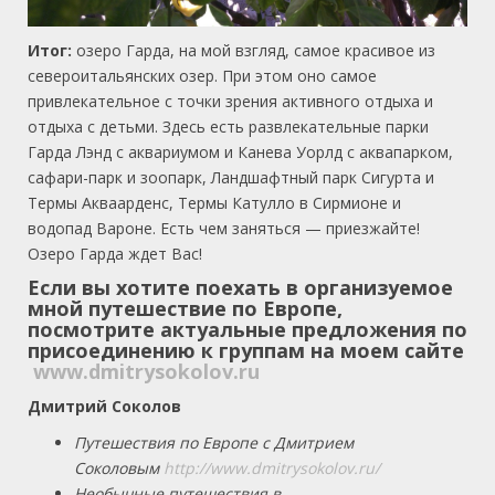
Итог:
озеро Гарда, на мой взгляд, самое красивое из
североитальянских озер. При этом оно самое
привлекательное с точки зрения активного отдыха и
отдыха с детьми. Здесь есть развлекательные парки
Гарда Лэнд с аквариумом и Канева Уорлд с аквапарком,
сафари-парк и зоопарк, Ландшафтный парк Сигурта и
Термы Акваарденс, Термы Катулло в Сирмионе и
водопад Вароне. Есть чем заняться — приезжайте!
Озеро Гарда ждет Вас!
Если вы хотите поехать в организуемое
мной путешествие по Европе,
посмотрите актуальные предложения по
присоединению к группам на моем сайте
www.dmitrysokolov.ru
Дмитрий Соколов
Путешествия по Европе с Дмитрием
Соколовым
http://www.dmitrysokolov.ru/
Необычные путешествия в