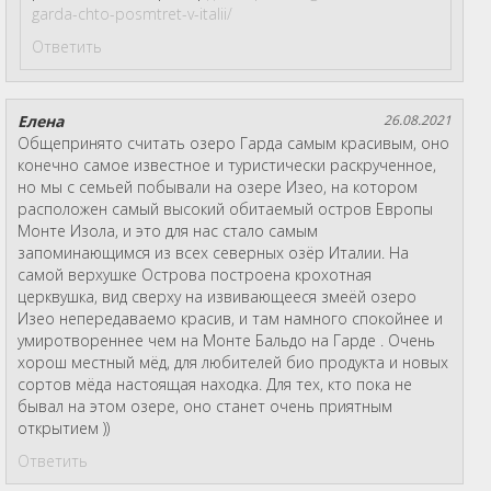
garda-chto-posmtret-v-italii/
Ответить
Елена
26.08.2021
Общепринято считать озеро Гарда самым красивым, оно
конечно самое известное и туристически раскрученное,
но мы с семьей побывали на озере Изео, на котором
расположен самый высокий обитаемый остров Европы
Монте Изола, и это для нас стало самым
запоминающимся из всех северных озёр Италии. На
самой верхушке Острова построена крохотная
церквушка, вид сверху на извивающееся змеёй озеро
Изео непередаваемо красив, и там намного спокойнее и
умиротвореннее чем на Монте Бальдо на Гарде . Очень
хорош местный мёд, для любителей био продукта и новых
сортов мёда настоящая находка. Для тех, кто пока не
бывал на этом озере, оно станет очень приятным
открытием ))
Ответить