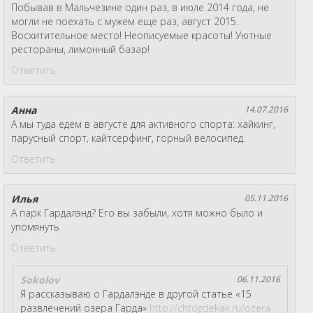
Побывав в Мальчезине один раз, в июле 2014 года, не
могли не поехать с мужем еще раз, август 2015.
Восхитительное место! Неописуемые красоты! Уютные
рестораны, лимонный базар!
Ответить
Анна
14.07.2016
А мы туда едем в августе для активного спорта: хайкинг,
парусный спорт, кайтсерфинг, горный велосипед.
Ответить
Илья
05.11.2016
А парк Гардалэнд? Его вы забыли, хотя можно было и
упомянуть
Ответить
Sokolov
06.11.2016
Я рассказываю о Гардалэнде в другой статье «15
развлечений озера Гарда»
http://chtogdekak.ru/ozera-