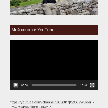
Мой канал в YouTube
Видеоплеер
00:00
13:46
https://youtube.com/channel/UCEi3P7JXZCGVWvioer_-
Fmw?si=rwik6luj9GD0wnJa