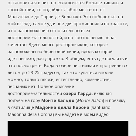
остановиться в них, но если хочется больше тишины и
спокойствия, то подойдет любое местечко от
Мальчезине до Торри-де-Бельнако. Это побережье, на
мой взгляд, самое удачное для проживания и по красоте,
и по расположению относительно всех
достопримечательностей, и по соотношению цена-
качество. Здесь много ресторанчиков, которые
расположены на береговой линии, вдоль которой
идет пешеходная дорожка. В общем, есть где погулять и
что посмотреть. Вода в озере чистейшая и прогревается
летом до 23-25 градусов, так что купаться вполне
можно, только пляжи, естественно, каменистые,
песчаных нет. Полное описание
достопримечательностей
озера Гарда
, включая
подъём на гору
Монте Бальдо
(
Monte Baldo
) и поездку
в святилище
Мадонна делла Корона
(Santuario
Madonna della Corona) вы найдете в моем видео: