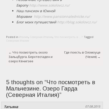
Европу
http://www.sokolovcz.ru/
Наш пансион в Южной
Моравии
http://www.pansionnalednicke.ru/
Блог моих путешествий
http://blog.sokolovcz.ru/
Posted in
Италия
,
Северная Италия
,
Что посмотреть в ... ?
Tagged
Северная Италия
Post
←
Что посмотреть около
Где поесть в Оломоуце
navigation
Зальцбурга. Берхтесгаден и
(Чехия)
→
озеро Кёнигзее
5 thoughts on “
Что посмотреть в
Мальчезине. Озеро Гарда
(Северная Италия)
”
Татьяна
07.08.2015