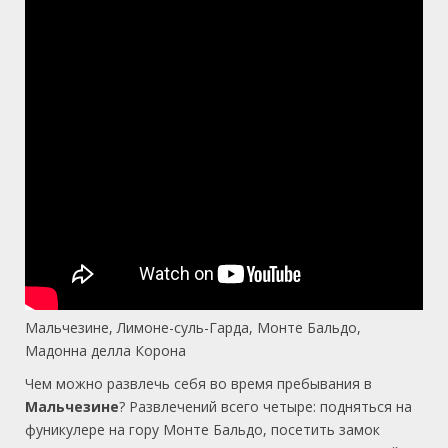
Мальчезине, Лимоне-суль-Гарда, Монте Бальдо,
Мадонна делла Корона
Чем можно развлечь себя во время пребывания в
Мальчезине
? Развлечений всего четыре: подняться на
фуникулере на гору Монте Бальдо, посетить замок