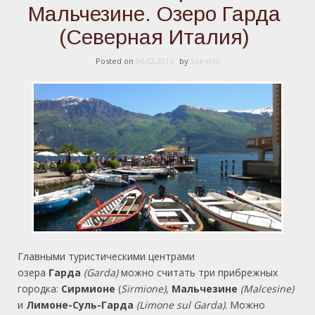
Мальчезине. Озеро Гарда
(Северная Италия)
Posted on
06.02.2015
by
Sokolov
Главными туристическими центрами
озера
Гарда
(Garda)
можно считать три прибрежных
городка:
Сирмионе
(
Sirmione)
,
Мальчезине
(Malcesine)
и
Лимоне-Суль-Гарда
(Limone sul Garda)
. Можно