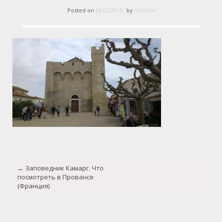
Posted on
28.05.2015
by
Sokolov
Post
←
Заповедник Камарг. Что
navigation
посмотреть в Провансе
(Франция)