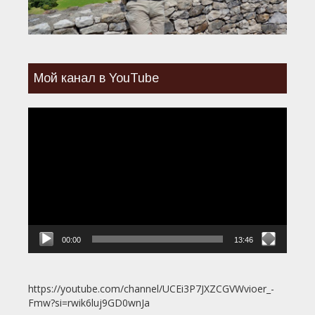
Мой канал в YouTube
Видеоплеер
00:00
13:46
https://youtube.com/channel/UCEi3P7JXZCGVWvioer_-
Fmw?si=rwik6luj9GD0wnJa