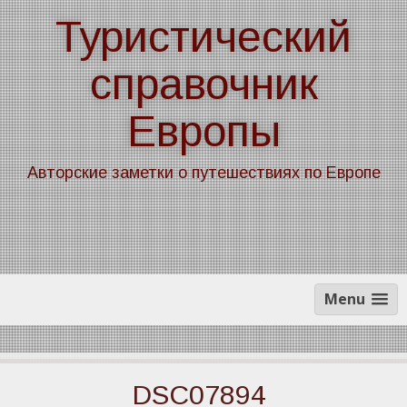
Skip
Туристический
to
content
справочник
Европы
Авторские заметки о путешествиях по Европе
Menu
DSC07894