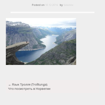
Posted on
10.12.2016
by
Sokolov
Post
←
Язык Тролля (Trolltunga).
navigation
Что посмотреть в Норвегии