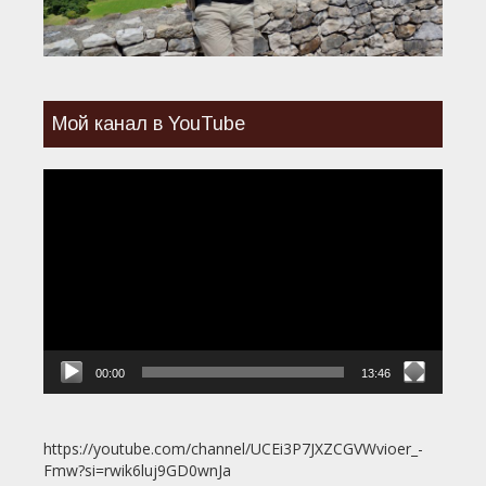
Мой канал в YouTube
Видеоплеер
00:00
13:46
https://youtube.com/channel/UCEi3P7JXZCGVWvioer_-
Fmw?si=rwik6luj9GD0wnJa