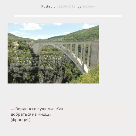
Posted on
22.06.2015
by
Sokolov
Post
←
Вердонское ущелье. Как
navigation
добраться из Ниццы
(Франция)