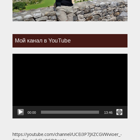
Мой канал в YouTube
Видеоплеер
00:00
13:46
https://youtube.com/channel/UCEi3P7JXZCGVWvioer_-