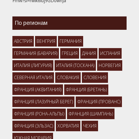
Fmw?si=rwik6luj9GD0wnJa
По регионам
АВСТРИЯ
ВЕНГРИЯ
ГЕРМАНИЯ
ГЕРМАНИЯ (БАВАРИЯ)
ГРЕЦИЯ
ДАНИЯ
ИСПАНИЯ
ИТАЛИЯ (ЛИГУРИЯ)
ИТАЛИЯ (ТОСКАНА)
НОРВЕГИЯ
СЕВЕРНАЯ ИТАЛИЯ
СЛОВАКИЯ
СЛОВЕНИЯ
ФРАНЦИЯ (АКВИТАНИЯ)
ФРАНЦИЯ (БРЕТАНЬ)
ФРАНЦИЯ (ЛАЗУРНЫЙ БЕРЕГ)
ФРАНЦИЯ (ПРОВАНС)
ФРАНЦИЯ (РОНА-АЛЬПЫ)
ФРАНЦИЯ (ШАМПАНЬ)
ФРАНЦИЯ (ЭЛЬЗАС)
ХОРВАТИЯ
ЧЕХИЯ
ЮЖНАЯ МОРАВИЯ