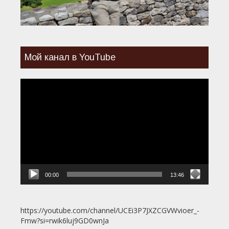
Мой канал в YouTube
Видеоплеер
00:00
13:46
https://youtube.com/channel/UCEi3P7JXZCGVWvioer_-
Fmw?si=rwik6luj9GD0wnJa