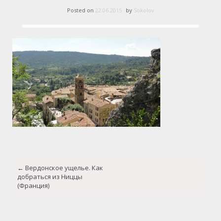
Posted on
22.06.2015
by
Sokolov
Post
←
Вердонское ущелье. Как
navigation
добраться из Ниццы
(Франция)