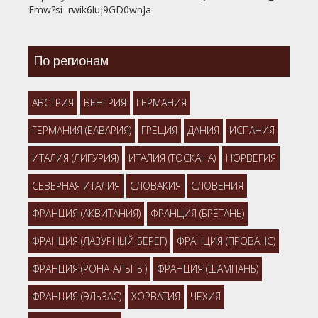
Fmw?si=rwik6luj9GD0wnJa
По регионам
АВСТРИЯ
ВЕНГРИЯ
ГЕРМАНИЯ
ГЕРМАНИЯ (БАВАРИЯ)
ГРЕЦИЯ
ДАНИЯ
ИСПАНИЯ
ИТАЛИЯ (ЛИГУРИЯ)
ИТАЛИЯ (ТОСКАНА)
НОРВЕГИЯ
СЕВЕРНАЯ ИТАЛИЯ
СЛОВАКИЯ
СЛОВЕНИЯ
ФРАНЦИЯ (АКВИТАНИЯ)
ФРАНЦИЯ (БРЕТАНЬ)
ФРАНЦИЯ (ЛАЗУРНЫЙ БЕРЕГ)
ФРАНЦИЯ (ПРОВАНС)
ФРАНЦИЯ (РОНА-АЛЬПЫ)
ФРАНЦИЯ (ШАМПАНЬ)
ФРАНЦИЯ (ЭЛЬЗАС)
ХОРВАТИЯ
ЧЕХИЯ