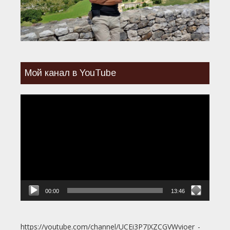
Мой канал в YouTube
Видеоплеер
00:00
13:46
https://youtube.com/channel/UCEi3P7JXZCGVWvioer_-