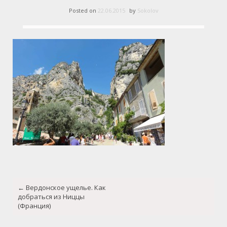
Posted on
22.06.2015
by
Sokolov
Post
←
Вердонское ущелье. Как
navigation
добраться из Ниццы
(Франция)