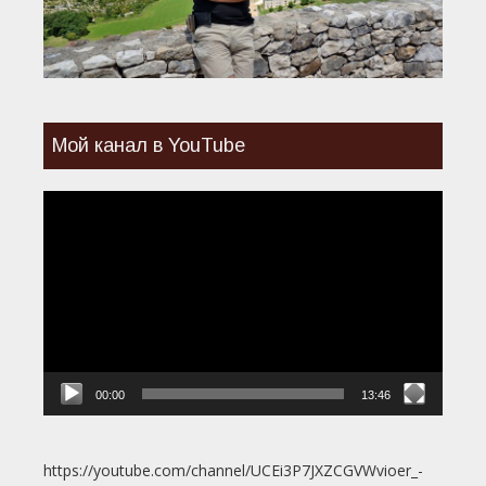
Мой канал в YouTube
Видеоплеер
00:00
13:46
https://youtube.com/channel/UCEi3P7JXZCGVWvioer_-