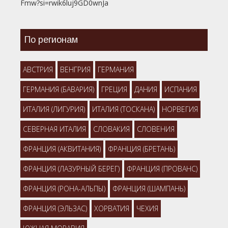
Fmw?si=rwik6luj9GD0wnJa
По регионам
АВСТРИЯ
ВЕНГРИЯ
ГЕРМАНИЯ
ГЕРМАНИЯ (БАВАРИЯ)
ГРЕЦИЯ
ДАНИЯ
ИСПАНИЯ
ИТАЛИЯ (ЛИГУРИЯ)
ИТАЛИЯ (ТОСКАНА)
НОРВЕГИЯ
СЕВЕРНАЯ ИТАЛИЯ
СЛОВАКИЯ
СЛОВЕНИЯ
ФРАНЦИЯ (АКВИТАНИЯ)
ФРАНЦИЯ (БРЕТАНЬ)
ФРАНЦИЯ (ЛАЗУРНЫЙ БЕРЕГ)
ФРАНЦИЯ (ПРОВАНС)
ФРАНЦИЯ (РОНА-АЛЬПЫ)
ФРАНЦИЯ (ШАМПАНЬ)
ФРАНЦИЯ (ЭЛЬЗАС)
ХОРВАТИЯ
ЧЕХИЯ