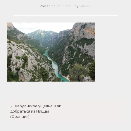
Posted on
22.06.2015
by
Sokolov
Post
←
Вердонское ущелье. Как
navigation
добраться из Ниццы
(Франция)