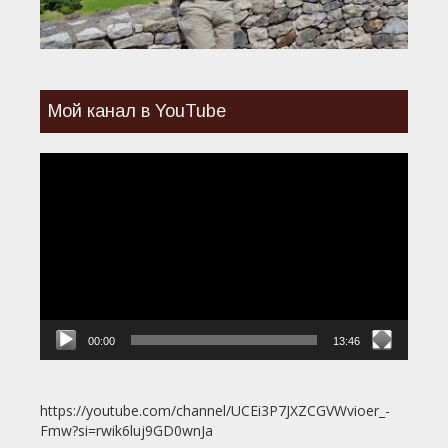
Мой канал в YouTube
Видеоплеер
00:00
13:46
https://youtube.com/channel/UCEi3P7JXZCGVWvioer_-
Fmw?si=rwik6luj9GD0wnJa