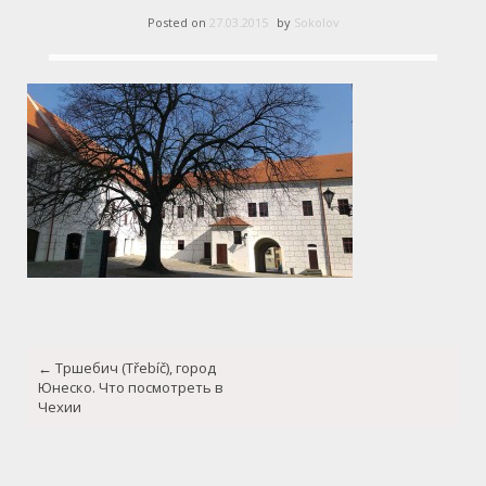
Posted on
27.03.2015
by
Sokolov
Post
←
Тршебич (Třebíč), город
navigation
Юнеско. Что посмотреть в
Чехии