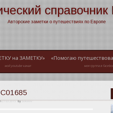
ический справочник
Авторские заметки о путешествиях по Европе
ЕТКУ на ЗАМЕТКУ»
«Помогаю путешествова
мой youtube канал
моя группа в facebo
C01685
on
27.03.2015
by
Sokolov