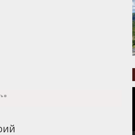
В
ть в
рий