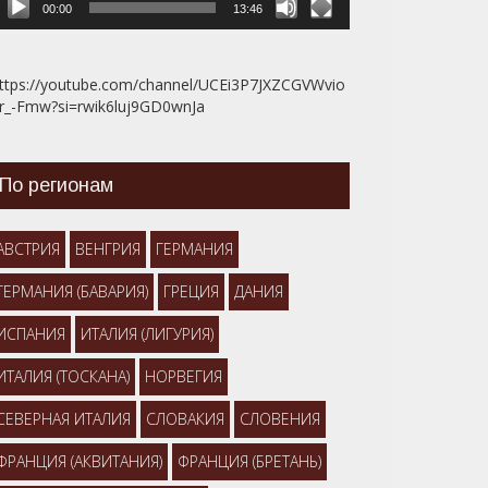
00:00
13:46
ttps://youtube.com/channel/UCEi3P7JXZCGVWvio
r_-Fmw?si=rwik6luj9GD0wnJa
По регионам
АВСТРИЯ
ВЕНГРИЯ
ГЕРМАНИЯ
ГЕРМАНИЯ (БАВАРИЯ)
ГРЕЦИЯ
ДАНИЯ
ИСПАНИЯ
ИТАЛИЯ (ЛИГУРИЯ)
ИТАЛИЯ (ТОСКАНА)
НОРВЕГИЯ
СЕВЕРНАЯ ИТАЛИЯ
СЛОВАКИЯ
СЛОВЕНИЯ
ФРАНЦИЯ (АКВИТАНИЯ)
ФРАНЦИЯ (БРЕТАНЬ)