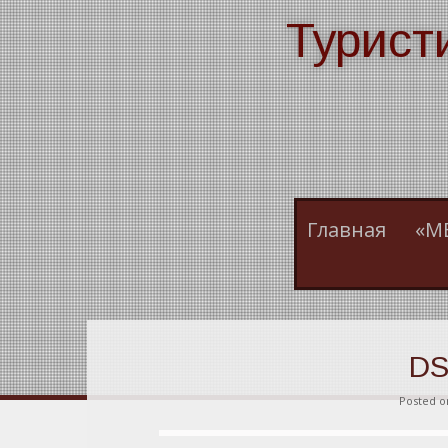
Skip
Турист
to
content
Главная
«М
DS
Posted 