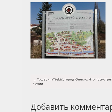
Post
←
Тршебич (Třebíč), город Юнеско. Что посмотре
navigation
Чехии
Добавить коммента