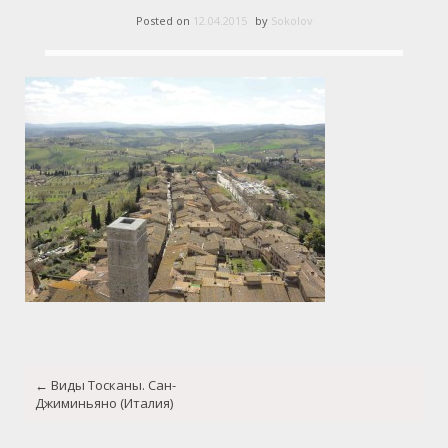
Posted on
12.04.2015
by
Sokolov
Post
←
Виды Тосканы. Сан-
navigation
Джиминьяно (Италия)