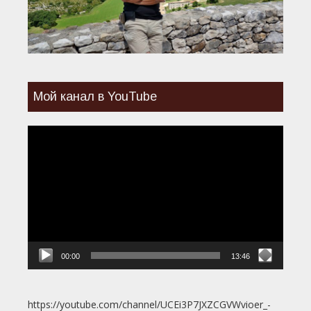
Мой канал в YouTube
Видеоплеер
00:00
13:46
https://youtube.com/channel/UCEi3P7JXZCGVWvioer_-