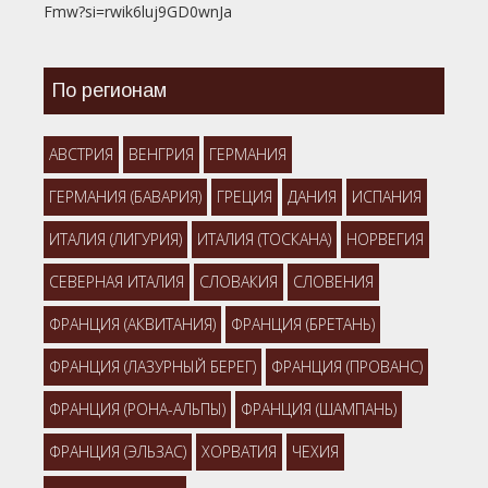
Fmw?si=rwik6luj9GD0wnJa
По регионам
АВСТРИЯ
ВЕНГРИЯ
ГЕРМАНИЯ
ГЕРМАНИЯ (БАВАРИЯ)
ГРЕЦИЯ
ДАНИЯ
ИСПАНИЯ
ИТАЛИЯ (ЛИГУРИЯ)
ИТАЛИЯ (ТОСКАНА)
НОРВЕГИЯ
СЕВЕРНАЯ ИТАЛИЯ
СЛОВАКИЯ
СЛОВЕНИЯ
ФРАНЦИЯ (АКВИТАНИЯ)
ФРАНЦИЯ (БРЕТАНЬ)
ФРАНЦИЯ (ЛАЗУРНЫЙ БЕРЕГ)
ФРАНЦИЯ (ПРОВАНС)
ФРАНЦИЯ (РОНА-АЛЬПЫ)
ФРАНЦИЯ (ШАМПАНЬ)
ФРАНЦИЯ (ЭЛЬЗАС)
ХОРВАТИЯ
ЧЕХИЯ