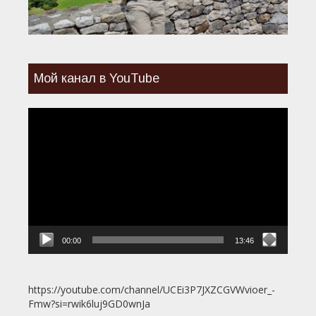
Мой канал в YouTube
Видеоплеер
00:00
13:46
https://youtube.com/channel/UCEi3P7JXZCGVWvioer_-
Fmw?si=rwik6luj9GD0wnJa