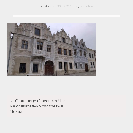
Posted on
30.03.2015
by
Sokolov
Post
←
Славонице (Slavonice). Что
navigation
не обязательно смотреть в
Чехии