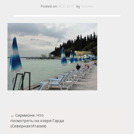
Posted on
08.07.2015
by
Sokolov
Post
←
Сирмионе. Что
navigation
посмотреть на озере Гарда
(Северная Италия)