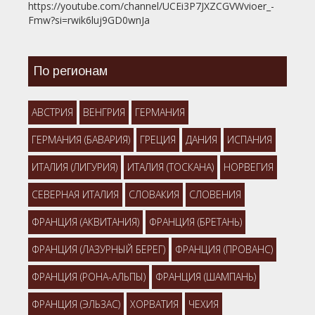
https://youtube.com/channel/UCEi3P7JXZCGVWvioer_-
Fmw?si=rwik6luj9GD0wnJa
По регионам
АВСТРИЯ
ВЕНГРИЯ
ГЕРМАНИЯ
ГЕРМАНИЯ (БАВАРИЯ)
ГРЕЦИЯ
ДАНИЯ
ИСПАНИЯ
ИТАЛИЯ (ЛИГУРИЯ)
ИТАЛИЯ (ТОСКАНА)
НОРВЕГИЯ
СЕВЕРНАЯ ИТАЛИЯ
СЛОВАКИЯ
СЛОВЕНИЯ
ФРАНЦИЯ (АКВИТАНИЯ)
ФРАНЦИЯ (БРЕТАНЬ)
ФРАНЦИЯ (ЛАЗУРНЫЙ БЕРЕГ)
ФРАНЦИЯ (ПРОВАНС)
ФРАНЦИЯ (РОНА-АЛЬПЫ)
ФРАНЦИЯ (ШАМПАНЬ)
ФРАНЦИЯ (ЭЛЬЗАС)
ХОРВАТИЯ
ЧЕХИЯ