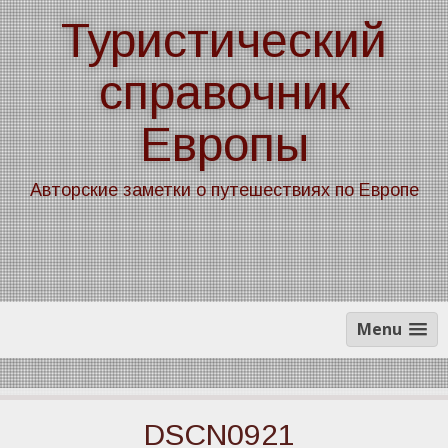
Skip
Туристический
to
content
справочник
Европы
Авторские заметки о путешествиях по Европе
Menu
DSCN0921