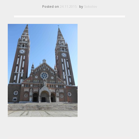
Posted on
24.11.2015
by
Sokolov
Post