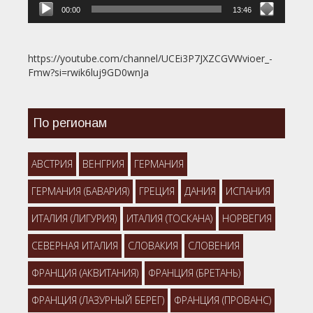
00:00
13:46
https://youtube.com/channel/UCEi3P7JXZCGVWvioer_-
Fmw?si=rwik6luj9GD0wnJa
По регионам
АВСТРИЯ
ВЕНГРИЯ
ГЕРМАНИЯ
ГЕРМАНИЯ (БАВАРИЯ)
ГРЕЦИЯ
ДАНИЯ
ИСПАНИЯ
ИТАЛИЯ (ЛИГУРИЯ)
ИТАЛИЯ (ТОСКАНА)
НОРВЕГИЯ
СЕВЕРНАЯ ИТАЛИЯ
СЛОВАКИЯ
СЛОВЕНИЯ
ФРАНЦИЯ (АКВИТАНИЯ)
ФРАНЦИЯ (БРЕТАНЬ)
ФРАНЦИЯ (ЛАЗУРНЫЙ БЕРЕГ)
ФРАНЦИЯ (ПРОВАНС)