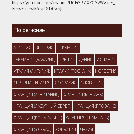
https://youtube.com/channel/UCEi3P7JXZCGVWvioer_-
Fmw?si=rwik6luj9GD0wnJa
По регионам
АВСТРИЯ
ВЕНГРИЯ
ГЕРМАНИЯ
ГЕРМАНИЯ (БАВАРИЯ)
ГРЕЦИЯ
ДАНИЯ
ИСПАНИЯ
ИТАЛИЯ (ЛИГУРИЯ)
ИТАЛИЯ (ТОСКАНА)
НОРВЕГИЯ
СЕВЕРНАЯ ИТАЛИЯ
СЛОВАКИЯ
СЛОВЕНИЯ
ФРАНЦИЯ (АКВИТАНИЯ)
ФРАНЦИЯ (БРЕТАНЬ)
ФРАНЦИЯ (ЛАЗУРНЫЙ БЕРЕГ)
ФРАНЦИЯ (ПРОВАНС)
ФРАНЦИЯ (РОНА-АЛЬПЫ)
ФРАНЦИЯ (ШАМПАНЬ)
ФРАНЦИЯ (ЭЛЬЗАС)
ХОРВАТИЯ
ЧЕХИЯ