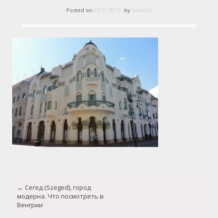
Posted on
25.11.2015
by
Sokolov
Post
←
Сегед (Szeged), город
navigation
модерна. Что посмотреть в
Венгрии