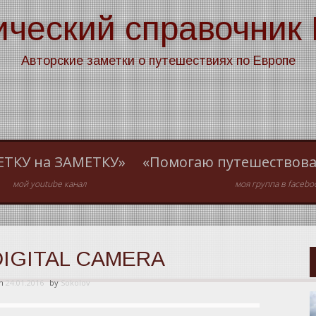
ический справочник
Авторские заметки о путешествиях по Европе
ЕТКУ на ЗАМЕТКУ»
«Помогаю путешествова
мой youtube канал
моя группа в facebo
IGITAL CAMERA
on
24.01.2016
by
Sokolov