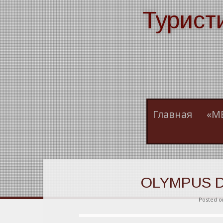
Skip
Турист
to
content
Главная
«М
OLYMPUS D
Posted 