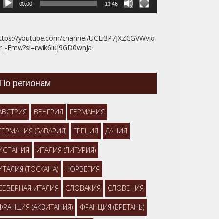
00:00
13:46
ttps://youtube.com/channel/UCEi3P7JXZCGVWvio
r_-Fmw?si=rwik6luj9GD0wnJa
По регионам
АВСТРИЯ
ВЕНГРИЯ
ГЕРМАНИЯ
ГЕРМАНИЯ (БАВАРИЯ)
ГРЕЦИЯ
ДАНИЯ
ИСПАНИЯ
ИТАЛИЯ (ЛИГУРИЯ)
ИТАЛИЯ (ТОСКАНА)
НОРВЕГИЯ
СЕВЕРНАЯ ИТАЛИЯ
СЛОВАКИЯ
СЛОВЕНИЯ
ФРАНЦИЯ (АКВИТАНИЯ)
ФРАНЦИЯ (БРЕТАНЬ)