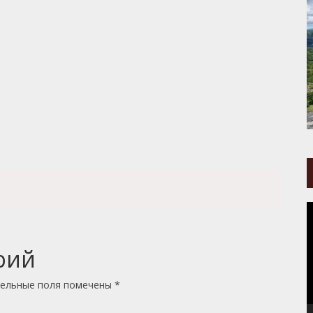
В
рий
ельные поля помечены
*