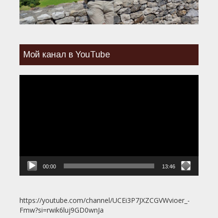
Мой канал в YouTube
Видеоплеер
00:00
13:46
https://youtube.com/channel/UCEi3P7JXZCGVWvioer_-
Fmw?si=rwik6luj9GD0wnJa