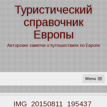
Skip
Туристический
to
content
справочник
Европы
Авторские заметки о путешествиях по Европе
Menu
IMG_20150811_195437