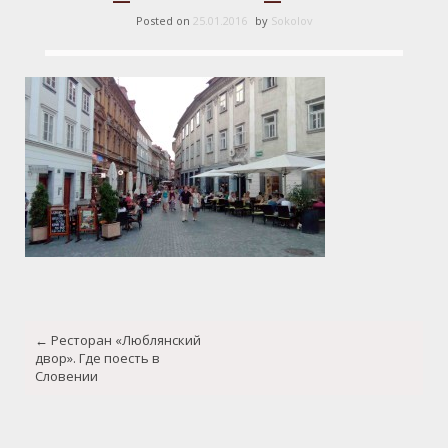
Posted on
25.01.2016
by
Sokolov
Post
←
Ресторан «Люблянский
navigation
двор». Где поесть в
Словении