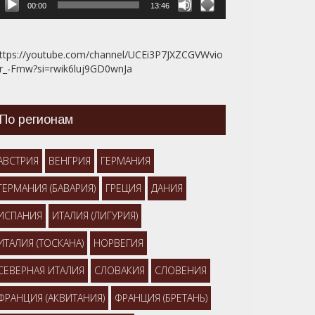
00:00
13:46
ttps://youtube.com/channel/UCEi3P7JXZCGVWvio
r_-Fmw?si=rwik6luj9GD0wnJa
По регионам
АВСТРИЯ
ВЕНГРИЯ
ГЕРМАНИЯ
ГЕРМАНИЯ (БАВАРИЯ)
ГРЕЦИЯ
ДАНИЯ
ИСПАНИЯ
ИТАЛИЯ (ЛИГУРИЯ)
ИТАЛИЯ (ТОСКАНА)
НОРВЕГИЯ
СЕВЕРНАЯ ИТАЛИЯ
СЛОВАКИЯ
СЛОВЕНИЯ
ФРАНЦИЯ (АКВИТАНИЯ)
ФРАНЦИЯ (БРЕТАНЬ)