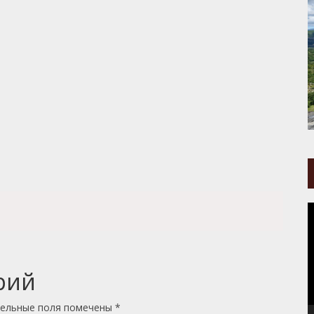
В
рий
ельные поля помечены
*