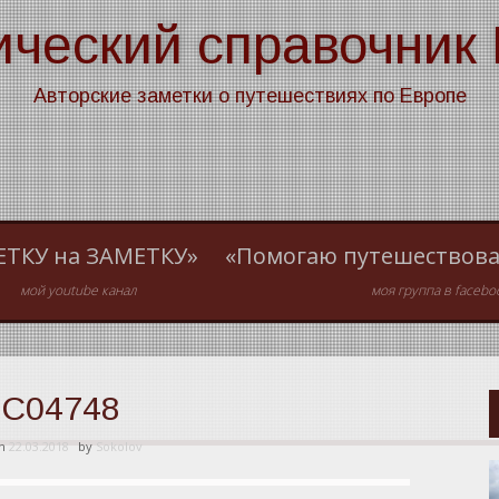
ический справочник
Авторские заметки о путешествиях по Европе
ЕТКУ на ЗАМЕТКУ»
«Помогаю путешествова
мой youtube канал
моя группа в facebo
C04748
on
22.03.2018
by
Sokolov