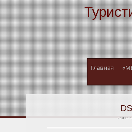
Skip
Турист
to
content
Главная
«М
DS
Posted 