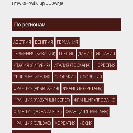
Fmw?si=rwik6luj9GD0wnJa
По регионам
АВСТРИЯ
ВЕНГРИЯ
ГЕРМАНИЯ
ГЕРМАНИЯ (БАВАРИЯ)
ГРЕЦИЯ
ДАНИЯ
ИСПАНИЯ
ИТАЛИЯ (ЛИГУРИЯ)
ИТАЛИЯ (ТОСКАНА)
НОРВЕГИЯ
СЕВЕРНАЯ ИТАЛИЯ
СЛОВАКИЯ
СЛОВЕНИЯ
ФРАНЦИЯ (АКВИТАНИЯ)
ФРАНЦИЯ (БРЕТАНЬ)
ФРАНЦИЯ (ЛАЗУРНЫЙ БЕРЕГ)
ФРАНЦИЯ (ПРОВАНС)
ФРАНЦИЯ (РОНА-АЛЬПЫ)
ФРАНЦИЯ (ШАМПАНЬ)
ФРАНЦИЯ (ЭЛЬЗАС)
ХОРВАТИЯ
ЧЕХИЯ