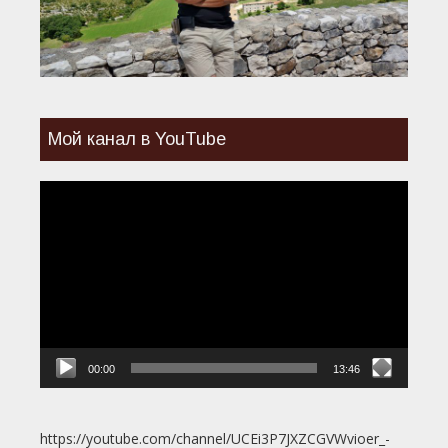
Мой канал в YouTube
Видеоплеер
00:00
13:46
https://youtube.com/channel/UCEi3P7JXZCGVWvioer_-