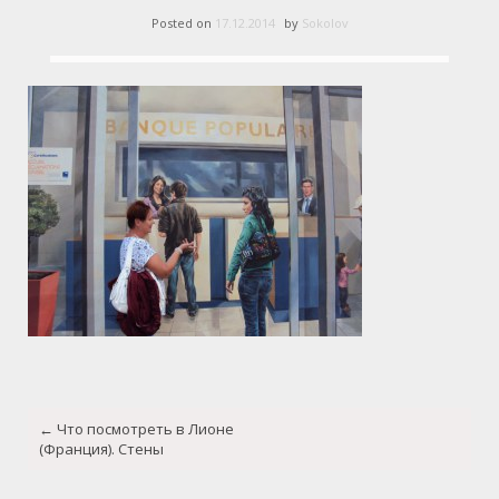
Posted on
17.12.2014
by
Sokolov
Post
←
Что посмотреть в Лионе
navigation
(Франция). Стены