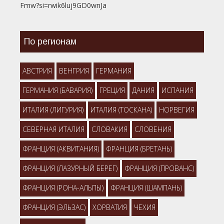
Fmw?si=rwik6luj9GD0wnJa
По регионам
АВСТРИЯ
ВЕНГРИЯ
ГЕРМАНИЯ
ГЕРМАНИЯ (БАВАРИЯ)
ГРЕЦИЯ
ДАНИЯ
ИСПАНИЯ
ИТАЛИЯ (ЛИГУРИЯ)
ИТАЛИЯ (ТОСКАНА)
НОРВЕГИЯ
СЕВЕРНАЯ ИТАЛИЯ
СЛОВАКИЯ
СЛОВЕНИЯ
ФРАНЦИЯ (АКВИТАНИЯ)
ФРАНЦИЯ (БРЕТАНЬ)
ФРАНЦИЯ (ЛАЗУРНЫЙ БЕРЕГ)
ФРАНЦИЯ (ПРОВАНС)
ФРАНЦИЯ (РОНА-АЛЬПЫ)
ФРАНЦИЯ (ШАМПАНЬ)
ФРАНЦИЯ (ЭЛЬЗАС)
ХОРВАТИЯ
ЧЕХИЯ