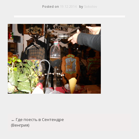
Posted on
19.12.2014
by
Sokolov
Post
←
Где поесть в Сентендре
navigation
(Венгрия)