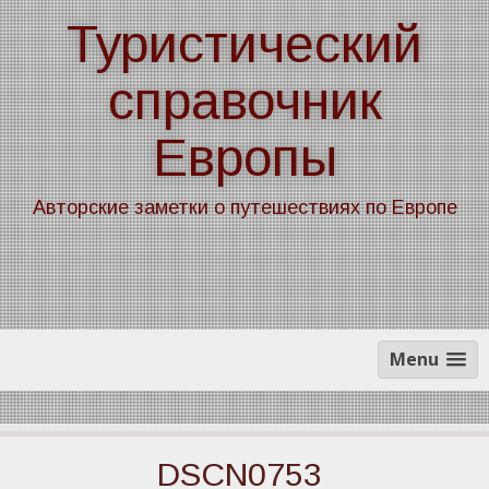
Skip
Туристический
to
content
справочник
Европы
Авторские заметки о путешествиях по Европе
Menu
DSCN0753