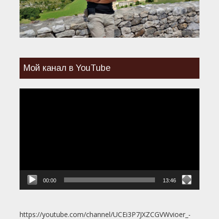
Мой канал в YouTube
Видеоплеер
00:00
13:46
https://youtube.com/channel/UCEi3P7JXZCGVWvioer_-