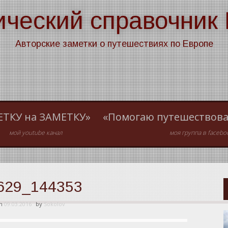
ический справочник
Авторские заметки о путешествиях по Европе
ЕТКУ на ЗАМЕТКУ»
«Помогаю путешествова
мой youtube канал
моя группа в facebo
629_144353
on
09.03.2016
by
Sokolov