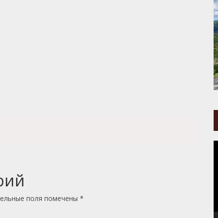
В
рий
ельные поля помечены
*