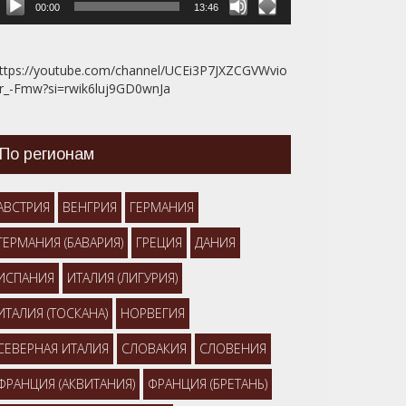
00:00
13:46
ttps://youtube.com/channel/UCEi3P7JXZCGVWvio
r_-Fmw?si=rwik6luj9GD0wnJa
По регионам
АВСТРИЯ
ВЕНГРИЯ
ГЕРМАНИЯ
ГЕРМАНИЯ (БАВАРИЯ)
ГРЕЦИЯ
ДАНИЯ
ИСПАНИЯ
ИТАЛИЯ (ЛИГУРИЯ)
ИТАЛИЯ (ТОСКАНА)
НОРВЕГИЯ
СЕВЕРНАЯ ИТАЛИЯ
СЛОВАКИЯ
СЛОВЕНИЯ
ФРАНЦИЯ (АКВИТАНИЯ)
ФРАНЦИЯ (БРЕТАНЬ)