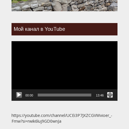
Мой канал в YouTube
Видеоплеер
00:00
13:46
https://youtube.com/channel/UCEi3P7JXZCGVWvioer_-
Fmw?si=rwik6luj9GD0wnJa