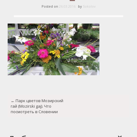
Posted on
26.03.2016
by
Sokolov
Post
←
Парк цветов Мозирский
navigation
гай (Mozirski gaj). Что
посмотреть в Словении