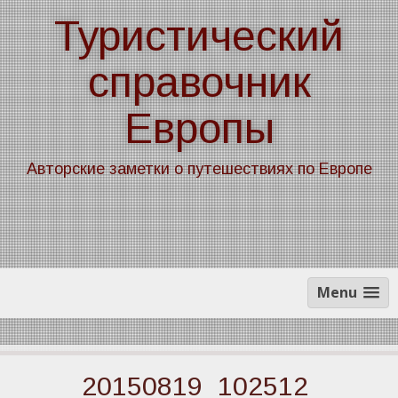
Skip
Туристический
to
content
справочник
Европы
Авторские заметки о путешествиях по Европе
Menu
20150819_102512