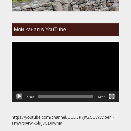
Мой канал в YouTube
Видеоплеер
00:00
13:46
https://youtube.com/channel/UCEi3P7JXZCGVWvioer_-
Fmw?si=rwik6luj9GD0wnJa