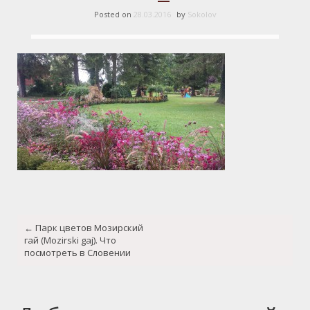
Posted on
28.03.2016
by
Sokolov
Post
←
Парк цветов Мозирский
navigation
гай (Mozirski gaj). Что
посмотреть в Словении