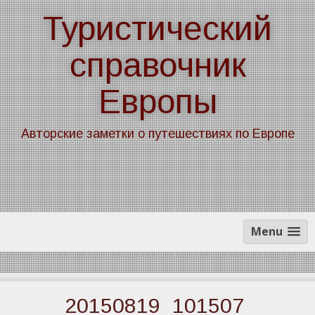
Skip
Туристический
to
content
справочник
Европы
Авторские заметки о путешествиях по Европе
Menu
20150819_101507