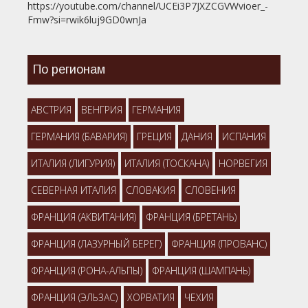
https://youtube.com/channel/UCEi3P7JXZCGVWvioer_-
Fmw?si=rwik6luj9GD0wnJa
По регионам
АВСТРИЯ
ВЕНГРИЯ
ГЕРМАНИЯ
ГЕРМАНИЯ (БАВАРИЯ)
ГРЕЦИЯ
ДАНИЯ
ИСПАНИЯ
ИТАЛИЯ (ЛИГУРИЯ)
ИТАЛИЯ (ТОСКАНА)
НОРВЕГИЯ
СЕВЕРНАЯ ИТАЛИЯ
СЛОВАКИЯ
СЛОВЕНИЯ
ФРАНЦИЯ (АКВИТАНИЯ)
ФРАНЦИЯ (БРЕТАНЬ)
ФРАНЦИЯ (ЛАЗУРНЫЙ БЕРЕГ)
ФРАНЦИЯ (ПРОВАНС)
ФРАНЦИЯ (РОНА-АЛЬПЫ)
ФРАНЦИЯ (ШАМПАНЬ)
ФРАНЦИЯ (ЭЛЬЗАС)
ХОРВАТИЯ
ЧЕХИЯ