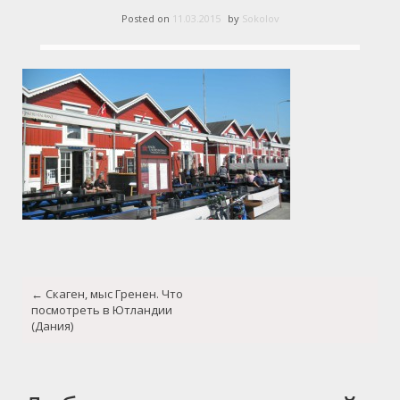
Posted on
11.03.2015
by
Sokolov
Post
←
Скаген, мыс Гренен. Что
navigation
посмотреть в Ютландии
(Дания)