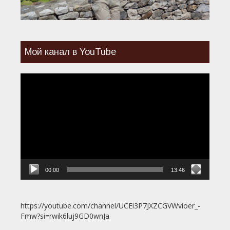
Мой канал в YouTube
Видеоплеер
00:00
13:46
https://youtube.com/channel/UCEi3P7JXZCGVWvioer_-
Fmw?si=rwik6luj9GD0wnJa