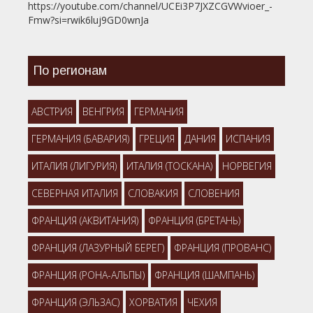
https://youtube.com/channel/UCEi3P7JXZCGVWvioer_-
Fmw?si=rwik6luj9GD0wnJa
По регионам
АВСТРИЯ
ВЕНГРИЯ
ГЕРМАНИЯ
ГЕРМАНИЯ (БАВАРИЯ)
ГРЕЦИЯ
ДАНИЯ
ИСПАНИЯ
ИТАЛИЯ (ЛИГУРИЯ)
ИТАЛИЯ (ТОСКАНА)
НОРВЕГИЯ
СЕВЕРНАЯ ИТАЛИЯ
СЛОВАКИЯ
СЛОВЕНИЯ
ФРАНЦИЯ (АКВИТАНИЯ)
ФРАНЦИЯ (БРЕТАНЬ)
ФРАНЦИЯ (ЛАЗУРНЫЙ БЕРЕГ)
ФРАНЦИЯ (ПРОВАНС)
ФРАНЦИЯ (РОНА-АЛЬПЫ)
ФРАНЦИЯ (ШАМПАНЬ)
ФРАНЦИЯ (ЭЛЬЗАС)
ХОРВАТИЯ
ЧЕХИЯ