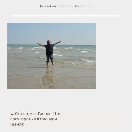
Posted on
11.03.2015
by
Sokolov
Post
←
Скаген, мыс Гренен. Что
navigation
посмотреть в Ютландии
(Дания)