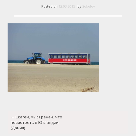
Posted on
12.03.2015
by
Sokolov
Post
←
Скаген, мыс Гренен. Что
navigation
посмотреть в Ютландии
(Дания)