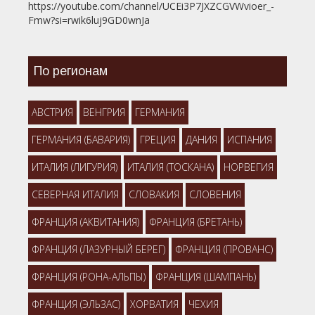
https://youtube.com/channel/UCEi3P7JXZCGVWvioer_-
Fmw?si=rwik6luj9GD0wnJa
По регионам
АВСТРИЯ
ВЕНГРИЯ
ГЕРМАНИЯ
ГЕРМАНИЯ (БАВАРИЯ)
ГРЕЦИЯ
ДАНИЯ
ИСПАНИЯ
ИТАЛИЯ (ЛИГУРИЯ)
ИТАЛИЯ (ТОСКАНА)
НОРВЕГИЯ
СЕВЕРНАЯ ИТАЛИЯ
СЛОВАКИЯ
СЛОВЕНИЯ
ФРАНЦИЯ (АКВИТАНИЯ)
ФРАНЦИЯ (БРЕТАНЬ)
ФРАНЦИЯ (ЛАЗУРНЫЙ БЕРЕГ)
ФРАНЦИЯ (ПРОВАНС)
ФРАНЦИЯ (РОНА-АЛЬПЫ)
ФРАНЦИЯ (ШАМПАНЬ)
ФРАНЦИЯ (ЭЛЬЗАС)
ХОРВАТИЯ
ЧЕХИЯ