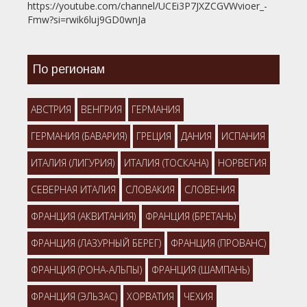
https://youtube.com/channel/UCEi3P7JXZCGVWvioer_-
Fmw?si=rwik6luj9GD0wnJa
По регионам
АВСТРИЯ
ВЕНГРИЯ
ГЕРМАНИЯ
ГЕРМАНИЯ (БАВАРИЯ)
ГРЕЦИЯ
ДАНИЯ
ИСПАНИЯ
ИТАЛИЯ (ЛИГУРИЯ)
ИТАЛИЯ (ТОСКАНА)
НОРВЕГИЯ
СЕВЕРНАЯ ИТАЛИЯ
СЛОВАКИЯ
СЛОВЕНИЯ
ФРАНЦИЯ (АКВИТАНИЯ)
ФРАНЦИЯ (БРЕТАНЬ)
ФРАНЦИЯ (ЛАЗУРНЫЙ БЕРЕГ)
ФРАНЦИЯ (ПРОВАНС)
ФРАНЦИЯ (РОНА-АЛЬПЫ)
ФРАНЦИЯ (ШАМПАНЬ)
ФРАНЦИЯ (ЭЛЬЗАС)
ХОРВАТИЯ
ЧЕХИЯ