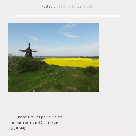
Posted on
11.03.2015
by
Sokolov
Post
←
Скаген, мыс Гренен. Что
navigation
посмотреть в Ютландии
(Дания)