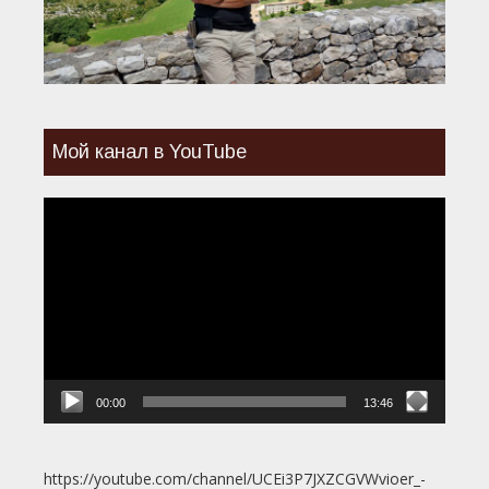
Мой канал в YouTube
Видеоплеер
00:00
13:46
https://youtube.com/channel/UCEi3P7JXZCGVWvioer_-