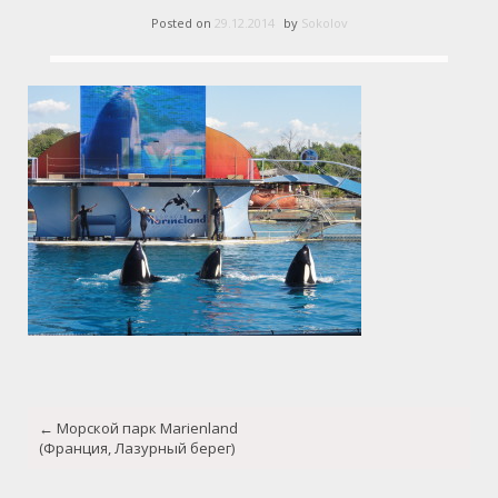
Posted on
29.12.2014
by
Sokolov
Post
←
Морской парк Marienland
navigation
(Франция, Лазурный берег)