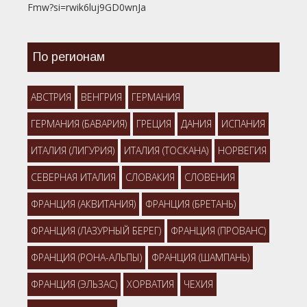
Fmw?si=rwik6luj9GD0wnJa
По регионам
АВСТРИЯ
ВЕНГРИЯ
ГЕРМАНИЯ
ГЕРМАНИЯ (БАВАРИЯ)
ГРЕЦИЯ
ДАНИЯ
ИСПАНИЯ
ИТАЛИЯ (ЛИГУРИЯ)
ИТАЛИЯ (ТОСКАНА)
НОРВЕГИЯ
СЕВЕРНАЯ ИТАЛИЯ
СЛОВАКИЯ
СЛОВЕНИЯ
ФРАНЦИЯ (АКВИТАНИЯ)
ФРАНЦИЯ (БРЕТАНЬ)
ФРАНЦИЯ (ЛАЗУРНЫЙ БЕРЕГ)
ФРАНЦИЯ (ПРОВАНС)
ФРАНЦИЯ (РОНА-АЛЬПЫ)
ФРАНЦИЯ (ШАМПАНЬ)
ФРАНЦИЯ (ЭЛЬЗАС)
ХОРВАТИЯ
ЧЕХИЯ