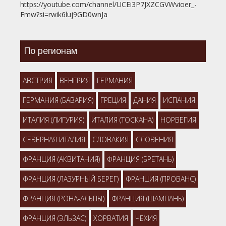
https://youtube.com/channel/UCEi3P7JXZCGVWvioer_-
Fmw?si=rwik6luj9GD0wnJa
По регионам
АВСТРИЯ
ВЕНГРИЯ
ГЕРМАНИЯ
ГЕРМАНИЯ (БАВАРИЯ)
ГРЕЦИЯ
ДАНИЯ
ИСПАНИЯ
ИТАЛИЯ (ЛИГУРИЯ)
ИТАЛИЯ (ТОСКАНА)
НОРВЕГИЯ
СЕВЕРНАЯ ИТАЛИЯ
СЛОВАКИЯ
СЛОВЕНИЯ
ФРАНЦИЯ (АКВИТАНИЯ)
ФРАНЦИЯ (БРЕТАНЬ)
ФРАНЦИЯ (ЛАЗУРНЫЙ БЕРЕГ)
ФРАНЦИЯ (ПРОВАНС)
ФРАНЦИЯ (РОНА-АЛЬПЫ)
ФРАНЦИЯ (ШАМПАНЬ)
ФРАНЦИЯ (ЭЛЬЗАС)
ХОРВАТИЯ
ЧЕХИЯ