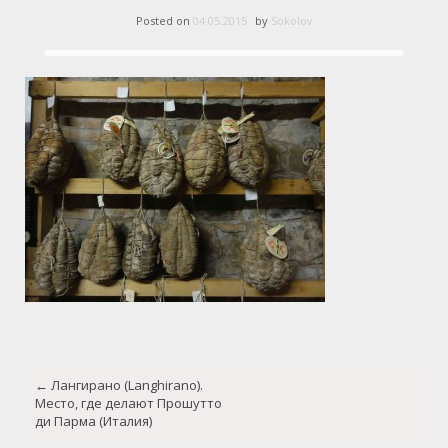
Posted on
04.05.2015
by
Sokolov
Post
←
Лангирано (Langhirano).
navigation
Место, где делают Прошутто
ди Парма (Италия)