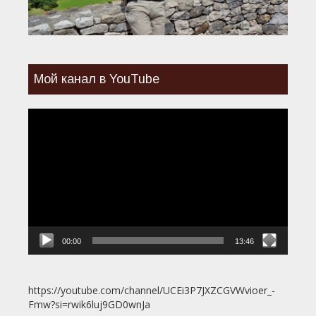
Мой канал в YouTube
Видеоплеер
00:00
13:46
https://youtube.com/channel/UCEi3P7JXZCGVWvioer_-
Fmw?si=rwik6luj9GD0wnJa