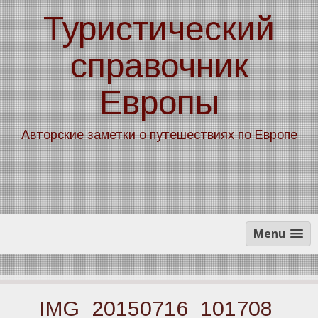
Skip
Туристический
to
content
справочник
Европы
Авторские заметки о путешествиях по Европе
Menu
IMG_20150716_101708