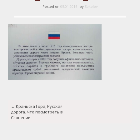
Posted on
05.01.2016
by
Sokolov
Post
←
Краньска Гора, Русская
navigation
дорога. Что посмотреть в
Словении