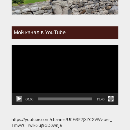
Мой канал в YouTube
Видеоплеер
00:00
13:46
https://youtube.com/channel/UCEi3P7JXZCGVWvioer_-
Fmw?si=rwik6luj9GD0wnJa