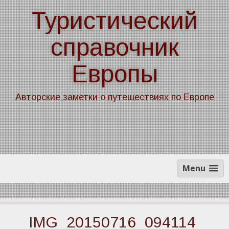
Skip
Туристический
to
content
справочник
Европы
Авторские заметки о путешествиях по Европе
Menu
IMG_20150716_094114