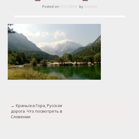
Posted on
05.01.2016
by
Sokolov
Post
←
Краньска Гора, Русская
navigation
дорога. Что посмотреть в
Словении