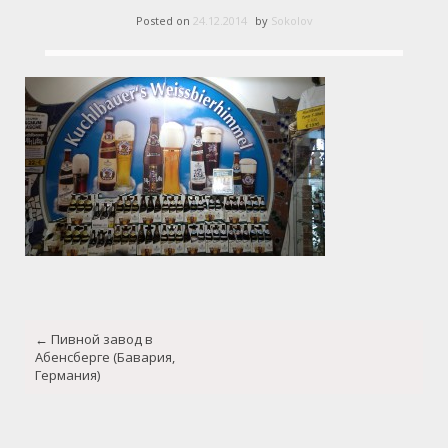
Posted on
24.12.2014
by
Sokolov
Post
←
Пивной завод в
navigation
Абенсберге (Бавария,
Германия)