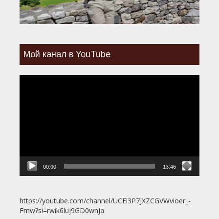
Мой канал в YouTube
Видеоплеер
00:00
13:46
https://youtube.com/channel/UCEi3P7JXZCGVWvioer_-
Fmw?si=rwik6luj9GD0wnJa