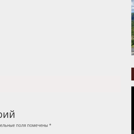
В
рий
ельные поля помечены
*