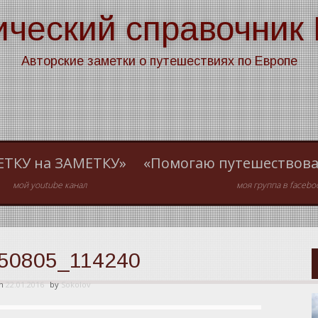
ический справочник
Авторские заметки о путешествиях по Европе
ЕТКУ на ЗАМЕТКУ»
«Помогаю путешествова
мой youtube канал
моя группа в facebo
50805_114240
on
22.01.2016
by
Sokolov