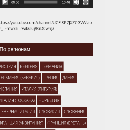
00:00
13:46
ttps://youtube.com/channel/UCEi3P7JXZCGVWvio
r_-Fmw?si=rwik6luj9GD0wnJa
По регионам
АВСТРИЯ
ВЕНГРИЯ
ГЕРМАНИЯ
ГЕРМАНИЯ (БАВАРИЯ)
ГРЕЦИЯ
ДАНИЯ
ИСПАНИЯ
ИТАЛИЯ (ЛИГУРИЯ)
ИТАЛИЯ (ТОСКАНА)
НОРВЕГИЯ
СЕВЕРНАЯ ИТАЛИЯ
СЛОВАКИЯ
СЛОВЕНИЯ
ФРАНЦИЯ (АКВИТАНИЯ)
ФРАНЦИЯ (БРЕТАНЬ)