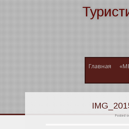
Skip
Турист
to
content
Главная
«М
IMG_201
Posted 