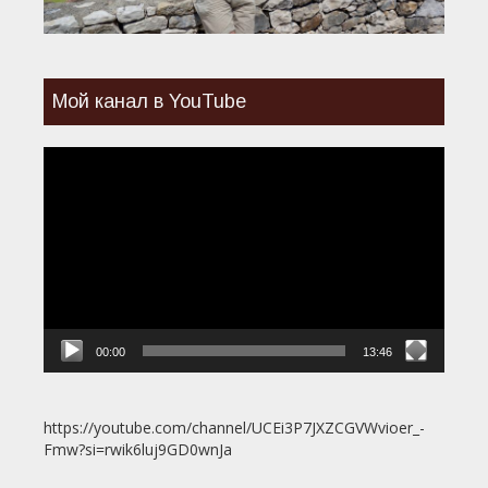
Мой канал в YouTube
Видеоплеер
00:00
13:46
https://youtube.com/channel/UCEi3P7JXZCGVWvioer_-
Fmw?si=rwik6luj9GD0wnJa