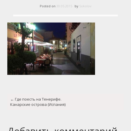
Posted on
30.05.2015
by
Sokolov
Post
←
Где поесть на Тенерифе.
navigation
Канарские острова (Испания)