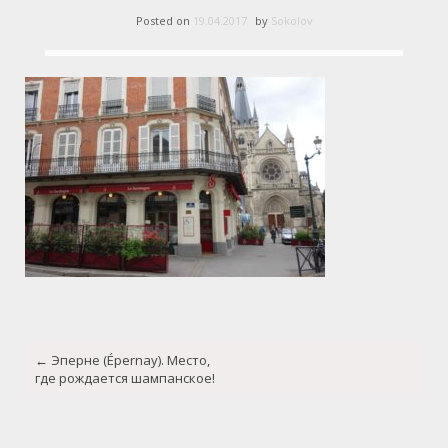
Posted on
19.04.2017
by
Sokolov
Post
←
Эперне (Épernay). Место,
navigation
где рождается шампанское!