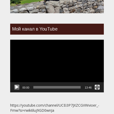
Мой канал в YouTube
Видеоплеер
00:00
13:46
https://youtube.com/channel/UCEi3P7JXZCGVWvioer_-
Fmw?si=rwik6luj9GD0wnJa