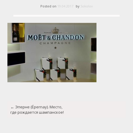
Posted on
19.04.2017
by
Sokolov
Post
←
Эперне (Épernay). Место,
navigation
где рождается шампанское!