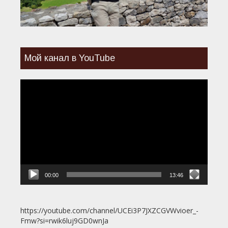
Мой канал в YouTube
Видеоплеер
00:00
13:46
https://youtube.com/channel/UCEi3P7JXZCGVWvioer_-
Fmw?si=rwik6luj9GD0wnJa