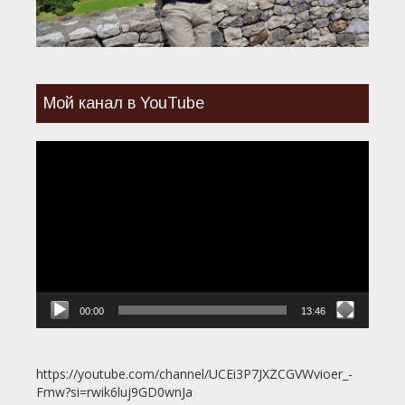
Мой канал в YouTube
Видеоплеер
00:00
13:46
https://youtube.com/channel/UCEi3P7JXZCGVWvioer_-
Fmw?si=rwik6luj9GD0wnJa