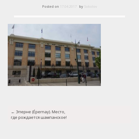
Posted on
17.04.2017
by
Sokolov
Post
←
Эперне (Épernay). Место,
navigation
где рождается шампанское!