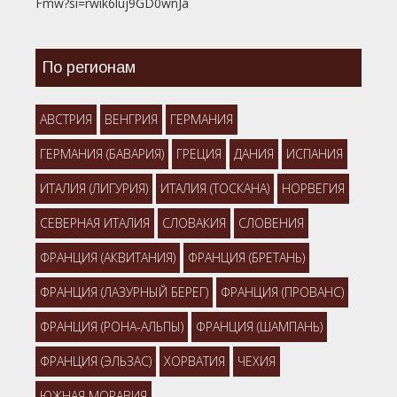
Fmw?si=rwik6luj9GD0wnJa
По регионам
АВСТРИЯ
ВЕНГРИЯ
ГЕРМАНИЯ
ГЕРМАНИЯ (БАВАРИЯ)
ГРЕЦИЯ
ДАНИЯ
ИСПАНИЯ
ИТАЛИЯ (ЛИГУРИЯ)
ИТАЛИЯ (ТОСКАНА)
НОРВЕГИЯ
СЕВЕРНАЯ ИТАЛИЯ
СЛОВАКИЯ
СЛОВЕНИЯ
ФРАНЦИЯ (АКВИТАНИЯ)
ФРАНЦИЯ (БРЕТАНЬ)
ФРАНЦИЯ (ЛАЗУРНЫЙ БЕРЕГ)
ФРАНЦИЯ (ПРОВАНС)
ФРАНЦИЯ (РОНА-АЛЬПЫ)
ФРАНЦИЯ (ШАМПАНЬ)
ФРАНЦИЯ (ЭЛЬЗАС)
ХОРВАТИЯ
ЧЕХИЯ
ЮЖНАЯ МОРАВИЯ