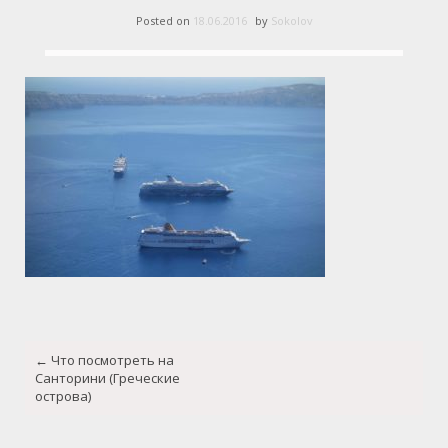
Posted on
18.06.2016
by
Sokolov
Post
←
Что посмотреть на
navigation
Санторини (Греческие
острова)