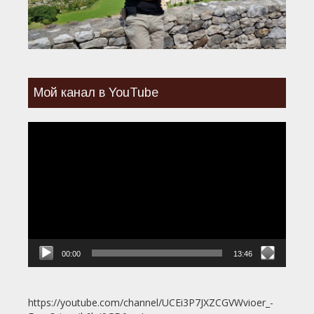
Мой канал в YouTube
Видеоплеер
00:00
13:46
https://youtube.com/channel/UCEi3P7JXZCGVWvioer_-