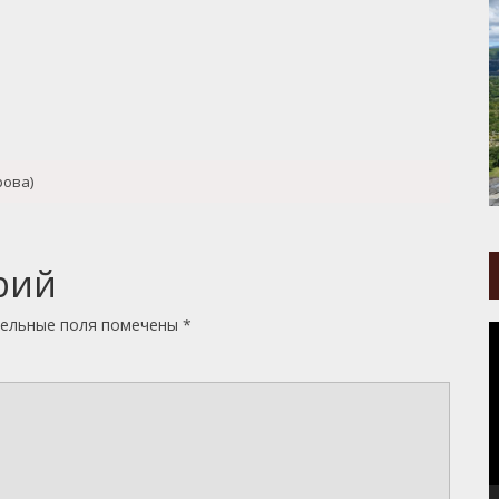
рова)
рий
ельные поля помечены
*
В