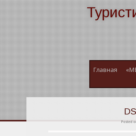
Skip
Турист
to
content
Главная
«М
DS
Posted 