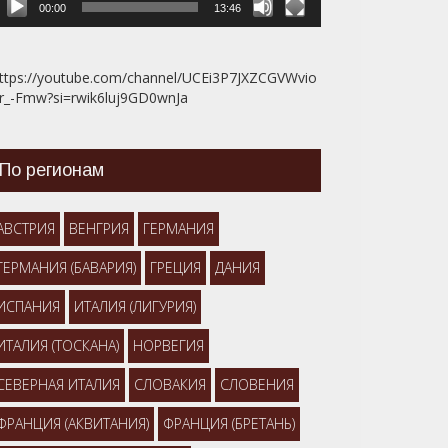
00:00
13:46
ttps://youtube.com/channel/UCEi3P7JXZCGVWvio
r_-Fmw?si=rwik6luj9GD0wnJa
По регионам
АВСТРИЯ
ВЕНГРИЯ
ГЕРМАНИЯ
ГЕРМАНИЯ (БАВАРИЯ)
ГРЕЦИЯ
ДАНИЯ
ИСПАНИЯ
ИТАЛИЯ (ЛИГУРИЯ)
ИТАЛИЯ (ТОСКАНА)
НОРВЕГИЯ
СЕВЕРНАЯ ИТАЛИЯ
СЛОВАКИЯ
СЛОВЕНИЯ
ФРАНЦИЯ (АКВИТАНИЯ)
ФРАНЦИЯ (БРЕТАНЬ)