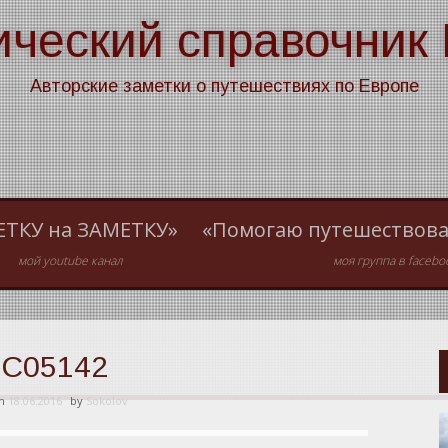
ический справочник
Авторские заметки о путешествиях по Европе
ЕТКУ на ЗАМЕТКУ»
«Помогаю путешествова
мой youtube канал
моя группа в facebo
C05142
on
18.06.2016
by
Sokolov