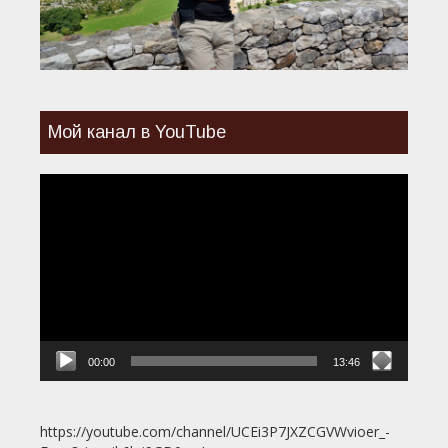
Мой канал в YouTube
Видеоплеер
00:00
13:46
https://youtube.com/channel/UCEi3P7JXZCGVWvioer_-