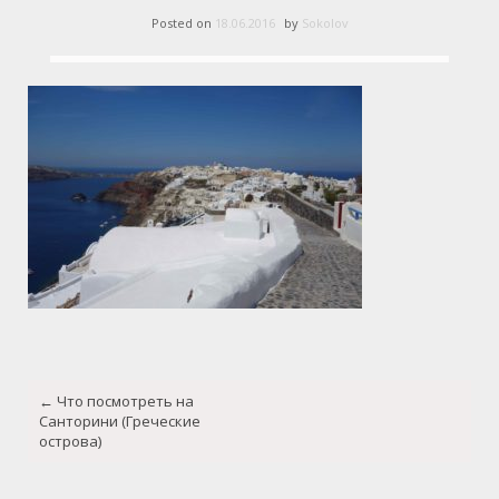
Posted on
18.06.2016
by
Sokolov
Post
←
Что посмотреть на
navigation
Санторини (Греческие
острова)