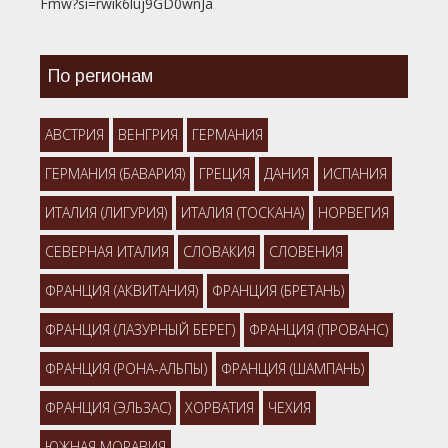
Fmw?si=rwik6luj9GD0wnJa
По регионам
АВСТРИЯ
ВЕНГРИЯ
ГЕРМАНИЯ
ГЕРМАНИЯ (БАВАРИЯ)
ГРЕЦИЯ
ДАНИЯ
ИСПАНИЯ
ИТАЛИЯ (ЛИГУРИЯ)
ИТАЛИЯ (ТОСКАНА)
НОРВЕГИЯ
СЕВЕРНАЯ ИТАЛИЯ
СЛОВАКИЯ
СЛОВЕНИЯ
ФРАНЦИЯ (АКВИТАНИЯ)
ФРАНЦИЯ (БРЕТАНЬ)
ФРАНЦИЯ (ЛАЗУРНЫЙ БЕРЕГ)
ФРАНЦИЯ (ПРОВАНС)
ФРАНЦИЯ (РОНА-АЛЬПЫ)
ФРАНЦИЯ (ШАМПАНЬ)
ФРАНЦИЯ (ЭЛЬЗАС)
ХОРВАТИЯ
ЧЕХИЯ
ЮЖНАЯ МОРАВИЯ