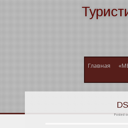
Skip
Турист
to
content
Главная
«М
DS
Posted 