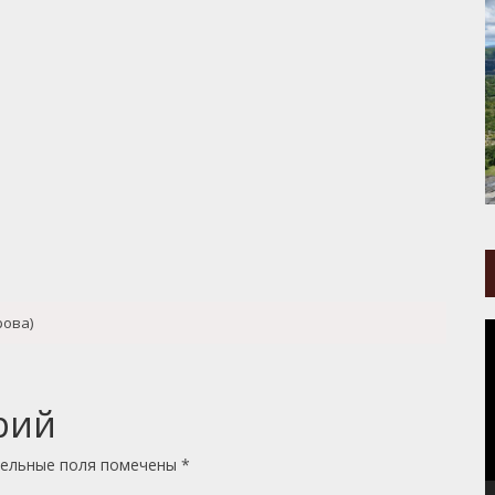
рова)
В
рий
ельные поля помечены
*