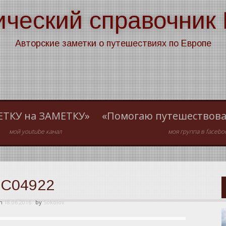
ический справочник
Авторские заметки о путешествиях по Европе
ЕТКУ на ЗАМЕТКУ»
«Помогаю путешествова
мой youtube канал
моя группа в facebo
C04922
on
18.06.2016
by
Sokolov