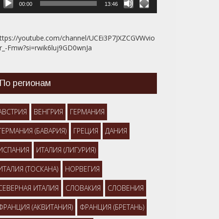
00:00
13:46
ttps://youtube.com/channel/UCEi3P7JXZCGVWvio
r_-Fmw?si=rwik6luj9GD0wnJa
По регионам
АВСТРИЯ
ВЕНГРИЯ
ГЕРМАНИЯ
ГЕРМАНИЯ (БАВАРИЯ)
ГРЕЦИЯ
ДАНИЯ
ИСПАНИЯ
ИТАЛИЯ (ЛИГУРИЯ)
ИТАЛИЯ (ТОСКАНА)
НОРВЕГИЯ
СЕВЕРНАЯ ИТАЛИЯ
СЛОВАКИЯ
СЛОВЕНИЯ
ФРАНЦИЯ (АКВИТАНИЯ)
ФРАНЦИЯ (БРЕТАНЬ)