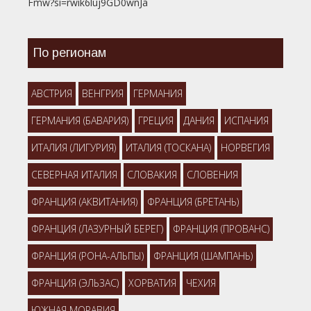
Fmw?si=rwik6luj9GD0wnJa
По регионам
АВСТРИЯ
ВЕНГРИЯ
ГЕРМАНИЯ
ГЕРМАНИЯ (БАВАРИЯ)
ГРЕЦИЯ
ДАНИЯ
ИСПАНИЯ
ИТАЛИЯ (ЛИГУРИЯ)
ИТАЛИЯ (ТОСКАНА)
НОРВЕГИЯ
СЕВЕРНАЯ ИТАЛИЯ
СЛОВАКИЯ
СЛОВЕНИЯ
ФРАНЦИЯ (АКВИТАНИЯ)
ФРАНЦИЯ (БРЕТАНЬ)
ФРАНЦИЯ (ЛАЗУРНЫЙ БЕРЕГ)
ФРАНЦИЯ (ПРОВАНС)
ФРАНЦИЯ (РОНА-АЛЬПЫ)
ФРАНЦИЯ (ШАМПАНЬ)
ФРАНЦИЯ (ЭЛЬЗАС)
ХОРВАТИЯ
ЧЕХИЯ
ЮЖНАЯ МОРАВИЯ