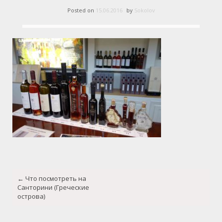
Posted on
15.06.2016
by
Sokolov
Post
←
Что посмотреть на
navigation
Санторини (Греческие
острова)