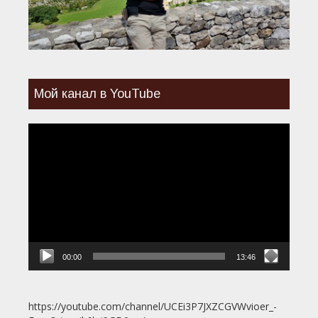
Мой канал в YouTube
Видеоплеер
00:00
13:46
https://youtube.com/channel/UCEi3P7JXZCGVWvioer_-